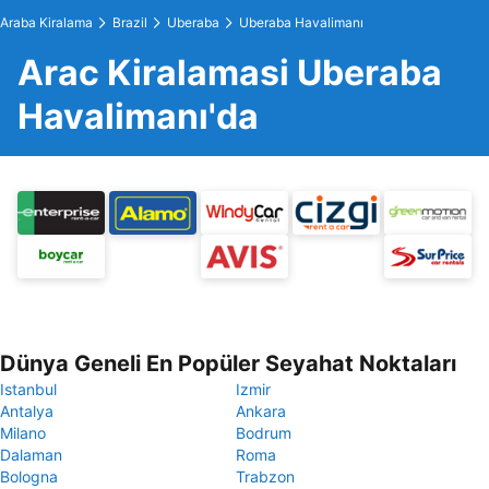
Araba Kiralama
Brazil
Uberaba
Uberaba Havalimanı
Arac Kiralamasi Uberaba
Havalimanı'da
Dünya Geneli En Popüler Seyahat Noktaları
Istanbul
Izmir
Antalya
Ankara
Milano
Bodrum
Dalaman
Roma
Bologna
Trabzon