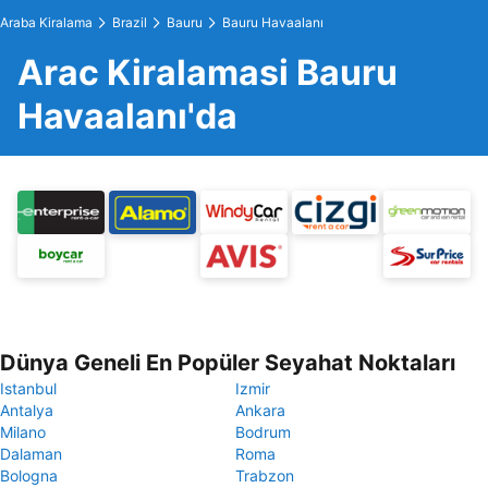
Araba Kiralama
Brazil
Bauru
Bauru Havaalanı
Arac Kiralamasi Bauru
Havaalanı'da
Dünya Geneli En Popüler Seyahat Noktaları
Istanbul
Izmir
Antalya
Ankara
Milano
Bodrum
Dalaman
Roma
Bologna
Trabzon