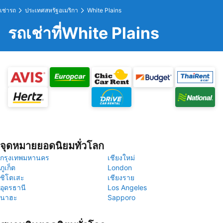
เช่ารถ
ประเทศสหรัฐอเมริกา
White Plains
รถเช่าที่White Plains
จุดหมายยอดนิยมทั่วโลก
กรุงเทพมหานคร
เชียงใหม่
ภูเก็ต
London
ชิโตเสะ
เชียงราย
อุดรธานี
Los Angeles
นาฮะ
Sapporo