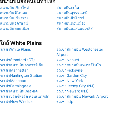
สนามบินยอดนิยมทั่วโลก
สนามบินเชียงใหม่
สนามบินภูเก็ต
สนามบินชิโตเสะ
สนามบินสุวรรณภูมิ
สนามบินเชียงราย
สนามบินฮีทโธรว์
สนามบินอุดรธานี
สนามบินดอนเมือง
สนามบินดอนเมือง
สนามบินลอสแอนเจลิส
ใกล้ White Plains
รถเช่าWhite Plains
รถเช่าสนามบิน Westchester
Airport
รถเช่าStamford (CT)
รถเช่าNanuet
รถเช่าสนามบินลากวาร์เดีย
รถเช่าสนามบินเทเตอร์โบโร
รถเช่าManhattan
รถเช่าHicksville
รถเช่าHuntington Station
รถเช่าGarden City
รถเช่าMahopac
รถเช่าNew York
รถเช่าFarmingdale
รถเช่าJersey City (NJ)
รถเช่าสนามบินเจเอฟเค
รถเช่าNewark (NJ)
รถเช่าบริดจ์พอร์ต คอนเนตทิคัต
รถเช่าสนามบิน Newark Airport
รถเช่าNew Windsor
รถเช่าIslip