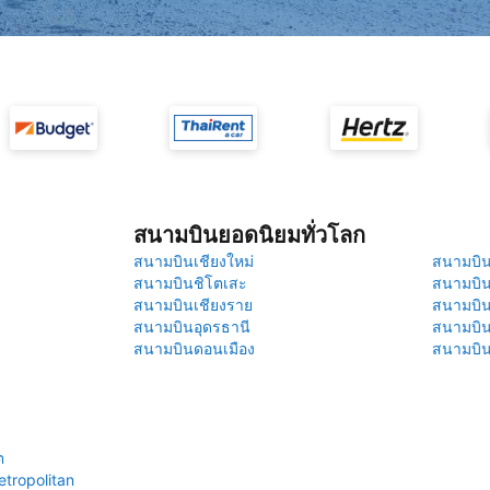
สนามบินยอดนิยมทั่วโลก
สนามบินเชียงใหม่
สนามบินภ
สนามบินชิโตเสะ
สนามบิน
สนามบินเชียงราย
สนามบิน
สนามบินอุดรธานี
สนามบิน
สนามบินดอนเมือง
สนามบิ
ต
tropolitan