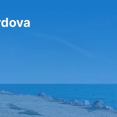
rdova