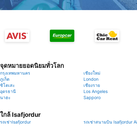
จุดหมายยอดนิยมทั่วโลก
กรุงเทพมหานคร
เชียงใหม่
ภูเก็ต
London
ชิโตเสะ
เชียงราย
อุดรธานี
Los Angeles
นาฮะ
Sapporo
ใกล้ Isafjordur
รถเช่าIsafjordur
รถเช่าสนามบิน Isafjordur A