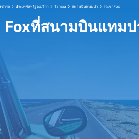
เช่ารถ
ประเทศสหรัฐอเมริกา
Tampa
สนามบินแทมปา
รถเช่าFox
Foxที่สนามบินแทมป