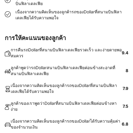
บินฟิลาเดลเฟีย
เนื่องจากความคิดเห็นของลูกค้ารถของDollarที่สนามบินฟิลา
เดลเฟียได้รับความพอใจ
การให้คะแนนของลูกค้า
การคืนรถDollarที่สนามบินฟิลาเดลเฟียรวดเร็ว และง่ายดายพอ
9.4
สมควร
ลูกค้าพูดว่ารถDollarสนามบินฟิลาเดลเฟียค่อนข้างสะอาดที่
8
สนามบินฟิลาเดลเฟีย
เนื่องจากความคิดเห็นของลูกค้ารถของDollarที่สนามบินฟิลา
7.9
เดลเฟียได้รับความพอใจ
ลูกค้าของเราพูดว่าDollarที่สนามบินฟิลาเดลเฟียค่อนข้างหา
7.5
ง่าย
เนื่องจากความคิดเห็นของลูกค้ารถของDollarได้รับความคุ้มค่า
6.8
ของจำนวนเงิน