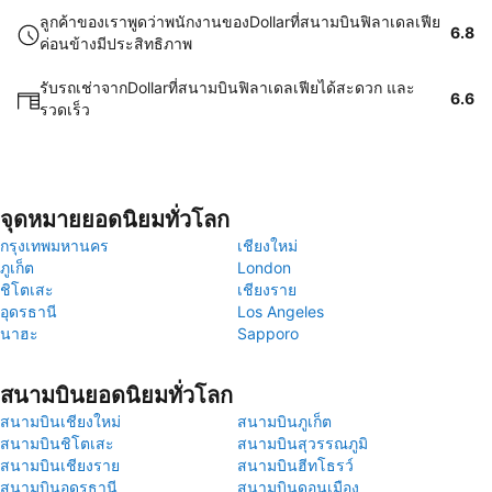
ลูกค้าของเราพูดว่าพนักงานของDollarที่สนามบินฟิลาเดลเฟีย
6.8
ค่อนข้างมีประสิทธิภาพ
รับรถเช่าจากDollarที่สนามบินฟิลาเดลเฟียได้สะดวก และ
6.6
รวดเร็ว
จุดหมายยอดนิยมทั่วโลก
กรุงเทพมหานคร
เชียงใหม่
ภูเก็ต
London
ชิโตเสะ
เชียงราย
อุดรธานี
Los Angeles
นาฮะ
Sapporo
สนามบินยอดนิยมทั่วโลก
สนามบินเชียงใหม่
สนามบินภูเก็ต
สนามบินชิโตเสะ
สนามบินสุวรรณภูมิ
สนามบินเชียงราย
สนามบินฮีทโธรว์
สนามบินอุดรธานี
สนามบินดอนเมือง