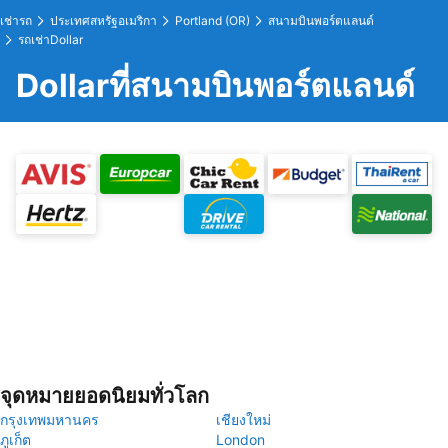
เช่ารถ
ประเทศสหรัฐอเมริกา
Portland (OR)
สนามบินพอร์ตแลนด์
รถเช่าDollar
Dollarที่สนามบินพอร์ตแลนด์
จุดหมายยอดนิยมทั่วโลก
กรุงเทพมหานคร
เชียงใหม่
ภูเก็ต
London