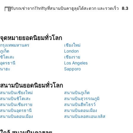
รับรถเช่าจากThriftyที่สนามบินคาฮูลุยได้สะดวก และรวดเร็ว
8.3
จุดหมายยอดนิยมทั่วโลก
กรุงเทพมหานคร
เชียงใหม่
ภูเก็ต
London
ชิโตเสะ
เชียงราย
อุดรธานี
Los Angeles
นาฮะ
Sapporo
สนามบินยอดนิยมทั่วโลก
สนามบินเชียงใหม่
สนามบินภูเก็ต
สนามบินชิโตเสะ
สนามบินสุวรรณภูมิ
สนามบินเชียงราย
สนามบินฮีทโธรว์
สนามบินอุดรธานี
สนามบินดอนเมือง
สนามบินดอนเมือง
สนามบินลอสแอนเจลิส