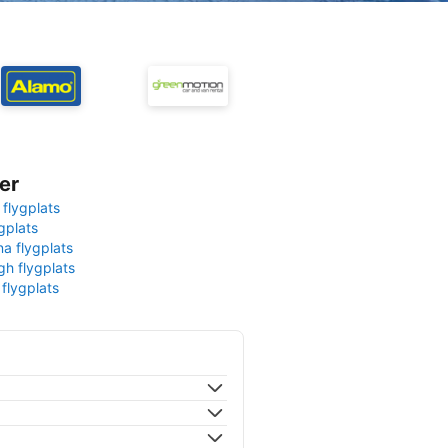
er
 flygplats
gplats
na flygplats
gh flygplats
 flygplats