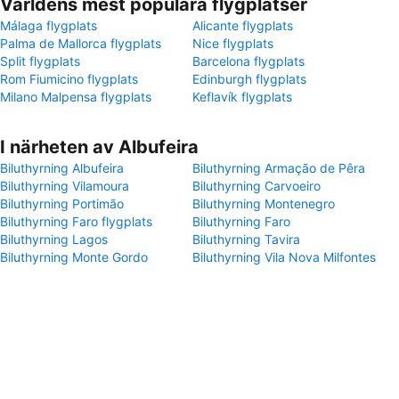
Världens mest populära flygplatser
Málaga flygplats
Alicante flygplats
Palma de Mallorca flygplats
Nice flygplats
Split flygplats
Barcelona flygplats
Rom Fiumicino flygplats
Edinburgh flygplats
Milano Malpensa flygplats
Keflavík flygplats
I närheten av Albufeira
Biluthyrning Albufeira
Biluthyrning Armação de Pêra
Biluthyrning Vilamoura
Biluthyrning Carvoeiro
Biluthyrning Portimão
Biluthyrning Montenegro
Biluthyrning Faro flygplats
Biluthyrning Faro
Biluthyrning Lagos
Biluthyrning Tavira
Biluthyrning Monte Gordo
Biluthyrning Vila Nova Milfontes