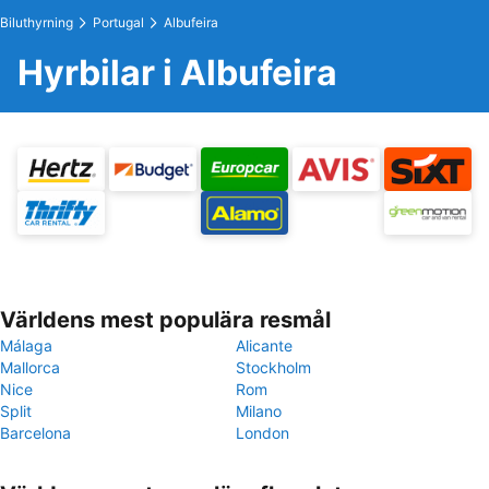
Biluthyrning
Portugal
Albufeira
Hyrbilar i Albufeira
Världens mest populära resmål
Málaga
Alicante
Mallorca
Stockholm
Nice
Rom
Split
Milano
Barcelona
London