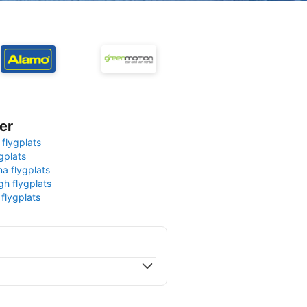
er
 flygplats
gplats
na flygplats
gh flygplats
 flygplats