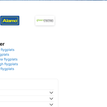
er
 flygplats
gplats
na flygplats
gh flygplats
 flygplats