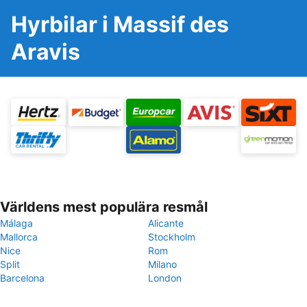
Hyrbilar i Massif des
Aravis
Världens mest populära resmål
Málaga
Alicante
Mallorca
Stockholm
Nice
Rom
Split
Milano
Barcelona
London