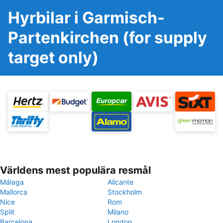
Hyrbilar i Garmisch-
Partenkirchen (for supply
target only)
Världens mest populära resmål
Málaga
Alicante
Mallorca
Stockholm
Nice
Rom
Split
Milano
Barcelona
London