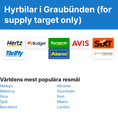
Hyrbilar i Graubünden (for
supply target only)
Världens mest populära resmål
Málaga
Alicante
Mallorca
Stockholm
Nice
Rom
Split
Milano
Barcelona
London