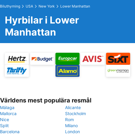
Biluthyrning
USA
New York
Lower Manhattan
Hyrbilar i Lower
Manhattan
Världens mest populära resmål
Málaga
Alicante
Mallorca
Stockholm
Nice
Rom
Split
Milano
Barcelona
London