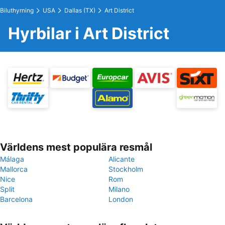
Biluthyrning
USA
Dallas (TX)
Art District
Hyrbilar i Art District
Världens mest populära resmål
Málaga
Alicante
Mallorca
Stockholm
Nice
Rom
Split
Milano
Barcelona
London