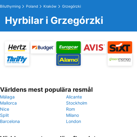
Biluthyrning
Poland
Kraków
Grzegórzki
Hyrbilar i Grzegórzki
Världens mest populära resmål
Málaga
Alicante
Mallorca
Stockholm
Nice
Rom
Split
Milano
Barcelona
London