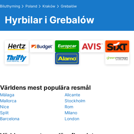
Biluthyrning
Poland
Kraków
Grebalów
Hyrbilar i Grebalów
Världens mest populära resmål
Málaga
Alicante
Mallorca
Stockholm
Nice
Rom
Split
Milano
Barcelona
London