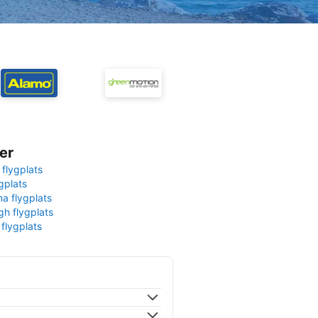
er
 flygplats
gplats
na flygplats
gh flygplats
 flygplats