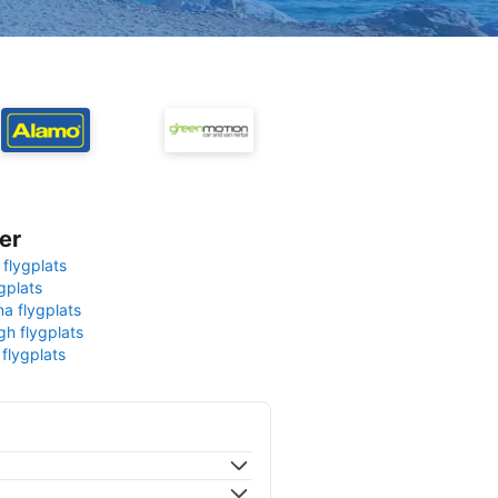
er
 flygplats
gplats
na flygplats
gh flygplats
 flygplats