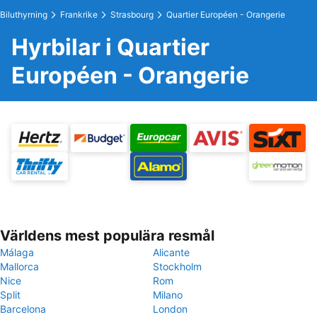
Biluthyrning
Frankrike
Strasbourg
Quartier Européen - Orangerie
Hyrbilar i Quartier
Européen - Orangerie
Världens mest populära resmål
Málaga
Alicante
Mallorca
Stockholm
Nice
Rom
Split
Milano
Barcelona
London