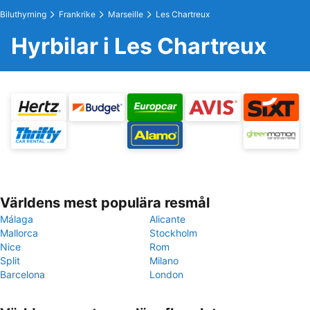
Biluthyrning
Frankrike
Marseille
Les Chartreux
Hyrbilar i Les Chartreux
Världens mest populära resmål
Málaga
Alicante
Mallorca
Stockholm
Nice
Rom
Split
Milano
Barcelona
London