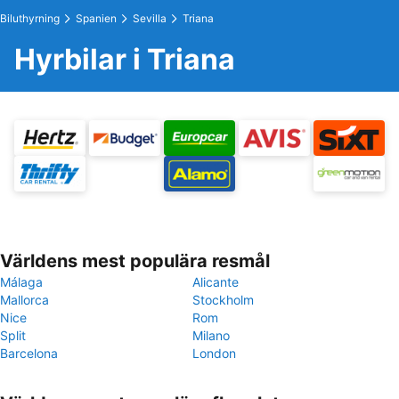
Biluthyrning
Spanien
Sevilla
Triana
Hyrbilar i Triana
Världens mest populära resmål
Málaga
Alicante
Mallorca
Stockholm
Nice
Rom
Split
Milano
Barcelona
London