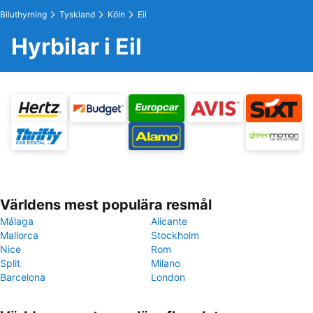
Biluthyrning
Tyskland
Köln
Eil
Hyrbilar i Eil
Världens mest populära resmål
Málaga
Alicante
Mallorca
Stockholm
Nice
Rom
Split
Milano
Barcelona
London