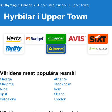
Biluthyrning
Canada
Québec stad, Québec
Upper Town
Hyrbilar i Upper Town
Världens mest populära resmål
Málaga
Alicante
Mallorca
Stockholm
Nice
Rom
Split
Milano
Barcelona
London