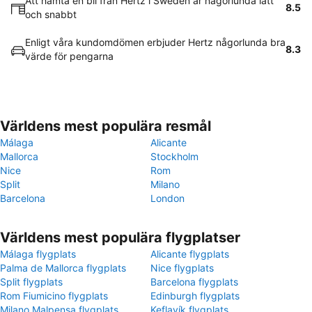
Att hämta en bil från Hertz i Sweden är någorlunda lätt
8.5
och snabbt
Enligt våra kundomdömen erbjuder Hertz någorlunda bra
8.3
värde för pengarna
Världens mest populära resmål
Málaga
Alicante
Mallorca
Stockholm
Nice
Rom
Split
Milano
Barcelona
London
Världens mest populära flygplatser
Málaga flygplats
Alicante flygplats
Palma de Mallorca flygplats
Nice flygplats
Split flygplats
Barcelona flygplats
Rom Fiumicino flygplats
Edinburgh flygplats
Milano Malpensa flygplats
Keflavík flygplats