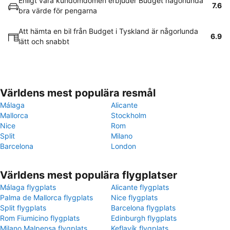
Enligt våra kundomdömen erbjuder Budget någorlunda
7.6
bra värde för pengarna
Att hämta en bil från Budget i Tyskland är någorlunda
6.9
lätt och snabbt
Världens mest populära resmål
Málaga
Alicante
Mallorca
Stockholm
Nice
Rom
Split
Milano
Barcelona
London
Världens mest populära flygplatser
Málaga flygplats
Alicante flygplats
Palma de Mallorca flygplats
Nice flygplats
Split flygplats
Barcelona flygplats
Rom Fiumicino flygplats
Edinburgh flygplats
Milano Malpensa flygplats
Keflavík flygplats