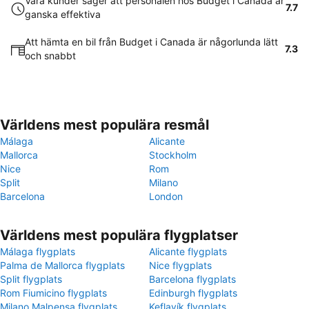
Våra kunder säger att personalen hos Budget i Canada är
7.7
ganska effektiva
Att hämta en bil från Budget i Canada är någorlunda lätt
7.3
och snabbt
Världens mest populära resmål
Málaga
Alicante
Mallorca
Stockholm
Nice
Rom
Split
Milano
Barcelona
London
Världens mest populära flygplatser
Málaga flygplats
Alicante flygplats
Palma de Mallorca flygplats
Nice flygplats
Split flygplats
Barcelona flygplats
Rom Fiumicino flygplats
Edinburgh flygplats
Milano Malpensa flygplats
Keflavík flygplats