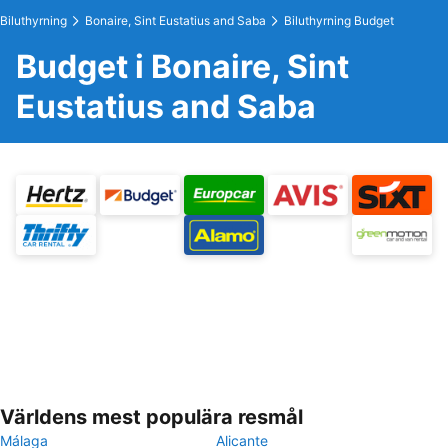
Biluthyrning
Bonaire, Sint Eustatius and Saba
Biluthyrning Budget
Budget i Bonaire, Sint
Eustatius and Saba
Världens mest populära resmål
Málaga
Alicante