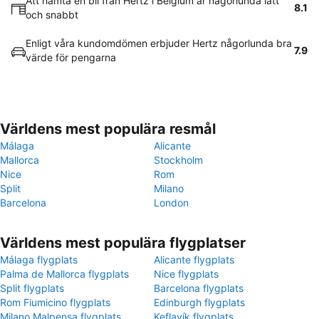
Att hämta en bil från Hertz i Belgium är någorlunda lätt
8.1
och snabbt
Enligt våra kundomdömen erbjuder Hertz någorlunda bra
7.9
värde för pengarna
Världens mest populära resmål
Málaga
Alicante
Mallorca
Stockholm
Nice
Rom
Split
Milano
Barcelona
London
Världens mest populära flygplatser
Málaga flygplats
Alicante flygplats
Palma de Mallorca flygplats
Nice flygplats
Split flygplats
Barcelona flygplats
Rom Fiumicino flygplats
Edinburgh flygplats
Milano Malpensa flygplats
Keflavík flygplats