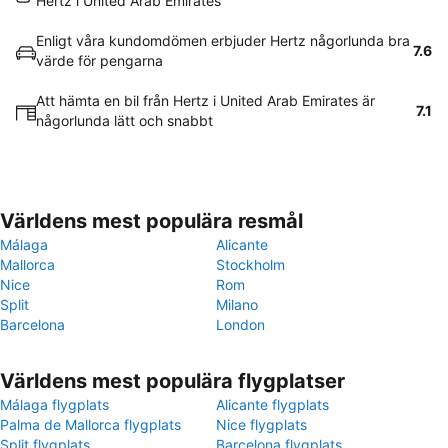
Hertz i United Arab Emirates
Enligt våra kundomdömen erbjuder Hertz någorlunda bra
7.6
värde för pengarna
Att hämta en bil från Hertz i United Arab Emirates är
7.1
någorlunda lätt och snabbt
Världens mest populära resmål
Málaga
Alicante
Mallorca
Stockholm
Nice
Rom
Split
Milano
Barcelona
London
Världens mest populära flygplatser
Málaga flygplats
Alicante flygplats
Palma de Mallorca flygplats
Nice flygplats
Split flygplats
Barcelona flygplats