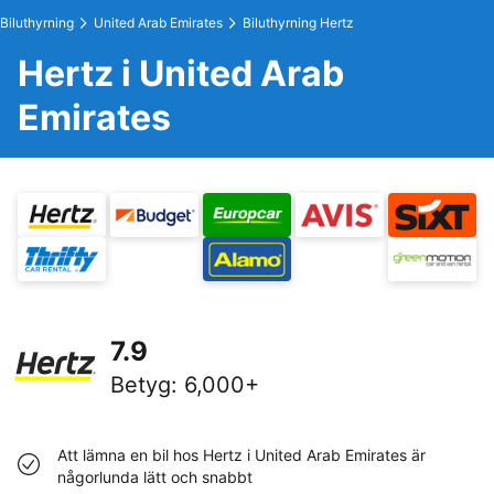
Biluthyrning
United Arab Emirates
Biluthyrning Hertz
Hertz i United Arab
Emirates
7.9
Betyg
:
6,000+
Att lämna en bil hos Hertz i United Arab Emirates är
någorlunda lätt och snabbt