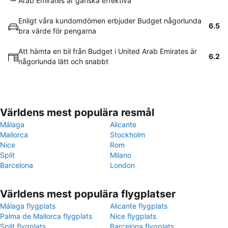
Arab Emirates är ganska effektiva
Enligt våra kundomdömen erbjuder Budget någorlunda
6.5
bra värde för pengarna
Att hämta en bil från Budget i United Arab Emirates är
6.2
någorlunda lätt och snabbt
Världens mest populära resmål
Málaga
Alicante
Mallorca
Stockholm
Nice
Rom
Split
Milano
Barcelona
London
Världens mest populära flygplatser
Málaga flygplats
Alicante flygplats
Palma de Mallorca flygplats
Nice flygplats
Split flygplats
Barcelona flygplats