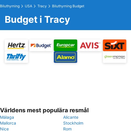
Biluthyrning
USA
Tracy
Biluthyrning Budget
Budget i Tracy
Världens mest populära resmål
Málaga
Alicante
Mallorca
Stockholm
Nice
Rom