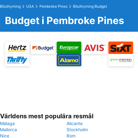
Biluthyrning
USA
Pembroke Pines
Biluthyrning Budget
Budget i Pembroke Pines
Världens mest populära resmål
Málaga
Alicante
Mallorca
Stockholm
Nice
Rom