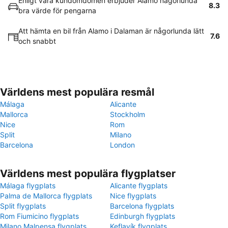
Enligt våra kundomdömen erbjuder Alamo någorlunda
8.3
bra värde för pengarna
Att hämta en bil från Alamo i Dalaman är någorlunda lätt
7.6
och snabbt
Världens mest populära resmål
Málaga
Alicante
Mallorca
Stockholm
Nice
Rom
Split
Milano
Barcelona
London
Världens mest populära flygplatser
Málaga flygplats
Alicante flygplats
Palma de Mallorca flygplats
Nice flygplats
Split flygplats
Barcelona flygplats
Rom Fiumicino flygplats
Edinburgh flygplats
Milano Malpensa flygplats
Keflavík flygplats