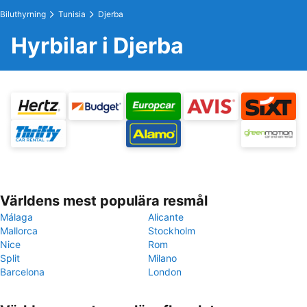
Biluthyrning
Tunisia
Djerba
Hyrbilar i Djerba
Världens mest populära resmål
Málaga
Alicante
Mallorca
Stockholm
Nice
Rom
Split
Milano
Barcelona
London