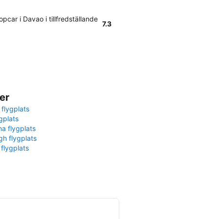
car i Davao i tillfredställande
7.3
er
 flygplats
gplats
na flygplats
gh flygplats
 flygplats