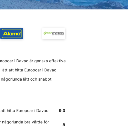
uropcar i Davao är ganska effektiva
lätt att hitta Europcar i Davao
r någorlunda lätt och snabbt
 att hitta Europcar i Davao
9.3
 någorlunda bra värde för
8