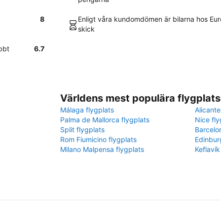
a
8
Enligt våra kundomdömen är bilarna hos Europ
skick
bbt
6.7
Världens mest populära flygplats
Málaga flygplats
Alicante
Palma de Mallorca flygplats
Nice fly
Split flygplats
Barcelo
Rom Fiumicino flygplats
Edinbur
Milano Malpensa flygplats
Keflavík