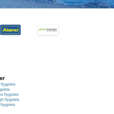
er
 flygplats
gplats
na flygplats
gh flygplats
 flygplats