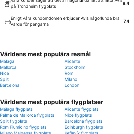
Våra kunder säger att det är någorlunda lätt att hitta Avis
8.4
på Trondheim flygplats
Enligt våra kundomdömen erbjuder Avis någorlunda bra
7.4
värde för pengarna
Världens mest populära resmål
Málaga
Alicante
Mallorca
Stockholm
Nice
Rom
Split
Milano
Barcelona
London
Världens mest populära flygplatser
Málaga flygplats
Alicante flygplats
Palma de Mallorca flygplats
Nice flygplats
Split flygplats
Barcelona flygplats
Rom Fiumicino flygplats
Edinburgh flygplats
Milano Malpensa flygplats
Keflavík flygplats