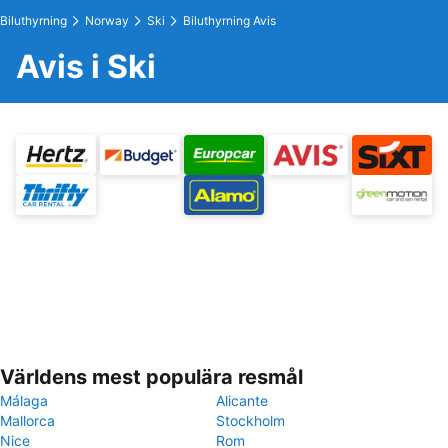
Biluthyrning
Norway
Ski
Biluthyrning Avis
Avis i Ski
Världens mest populära resmål
Málaga
Alicante
Mallorca
Stockholm
Nice
Rom