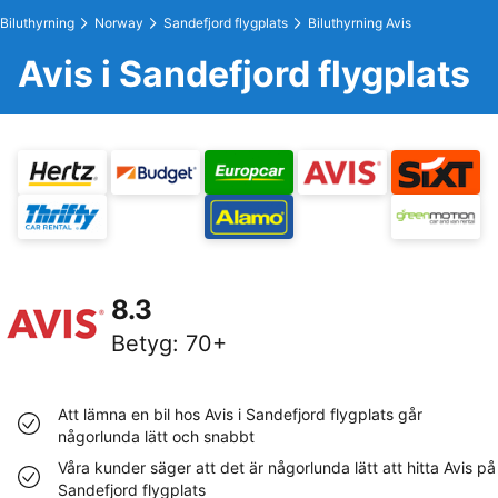
Biluthyrning
Norway
Sandefjord flygplats
Biluthyrning Avis
Avis i Sandefjord flygplats
8.3
Betyg
:
70+
Att lämna en bil hos Avis i Sandefjord flygplats går
någorlunda lätt och snabbt
Våra kunder säger att det är någorlunda lätt att hitta Avis på
Sandefjord flygplats