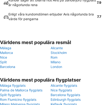
Kunder säger att bilarna hos Avis på Sandefjord flygplats
7.9
är någorlunda rena
Enligt våra kundomdömen erbjuder Avis någorlunda bra
7.7
värde för pengarna
Världens mest populära resmål
Málaga
Alicante
Mallorca
Stockholm
Nice
Rom
Split
Milano
Barcelona
London
Världens mest populära flygplatser
Málaga flygplats
Alicante flygplats
Palma de Mallorca flygplats
Nice flygplats
Split flygplats
Barcelona flygplats
Rom Fiumicino flygplats
Edinburgh flygplats
Milano Malpensa flygplats
Keflavík flygplats