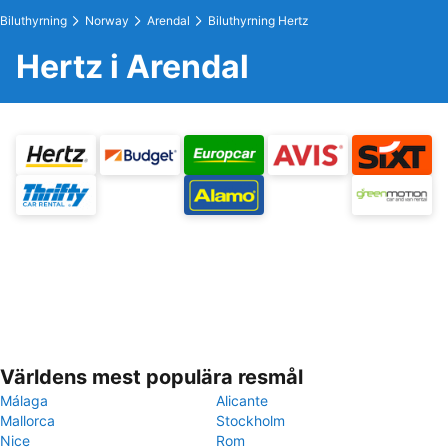
Biluthyrning
Norway
Arendal
Biluthyrning Hertz
Hertz i Arendal
Världens mest populära resmål
Málaga
Alicante
Mallorca
Stockholm
Nice
Rom