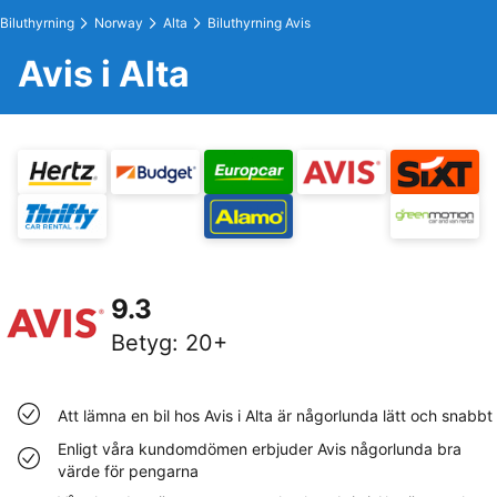
Biluthyrning
Norway
Alta
Biluthyrning Avis
Avis i Alta
9.3
Betyg
:
20+
Att lämna en bil hos Avis i Alta är någorlunda lätt och snabbt
Enligt våra kundomdömen erbjuder Avis någorlunda bra
värde för pengarna