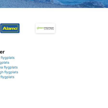
er
 flygplats
gplats
na flygplats
gh flygplats
 flygplats