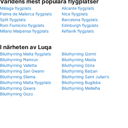
Världens mest populära flygplatser
Málaga flygplats
Alicante flygplats
Palma de Mallorca flygplats
Nice flygplats
Split flygplats
Barcelona flygplats
Rom Fiumicino flygplats
Edinburgh flygplats
Milano Malpensa flygplats
Keflavík flygplats
I närheten av Luqa
Biluthyrning Malta flygplats
Biluthyrning Qormi
Biluthyrning Ħamrun
Biluthyrning Msida
Biluthyrning Valletta
Biluthyrning Gżira
Biluthyrning San Gwann
Biluthyrning Balzan
Biluthyrning Sliema
Biluthyrning Saint Julian's
Biluthyrning Malta flygplats
Biluthyrning Bugibba
Biluthyrning Qawra
Biluthyrning Mellieħa
Biluthyrning Gozo