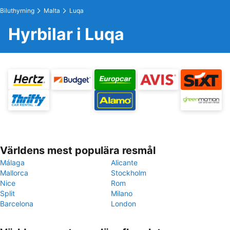
Biluthyrning
Malta
Luqa
Hyrbilar i Luqa
Världens mest populära resmål
Málaga
Alicante
Mallorca
Stockholm
Nice
Rom
Split
Milano
Barcelona
London