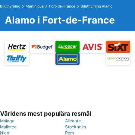
Biluthyrning
Martinique
Fort-de-France
Biluthyrning Alamo
Alamo i Fort-de-France
Världens mest populära resmål
Málaga
Alicante
Mallorca
Stockholm
Nice
Rom