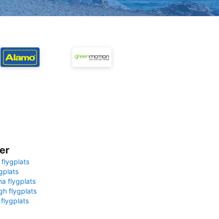
er
 flygplats
gplats
na flygplats
gh flygplats
 flygplats