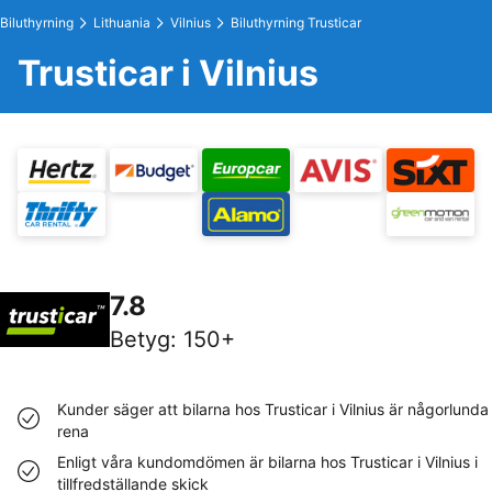
Biluthyrning
Lithuania
Vilnius
Biluthyrning Trusticar
Trusticar i Vilnius
7.8
Betyg
:
150+
Kunder säger att bilarna hos Trusticar i Vilnius är någorlunda
rena
Enligt våra kundomdömen är bilarna hos Trusticar i Vilnius i
tillfredställande skick