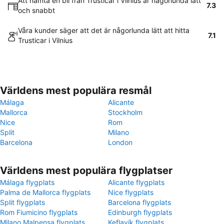
Att hämta en bil från Trusticar i Vilnius är någorlunda lätt
7.3
och snabbt
Våra kunder säger att det är någorlunda lätt att hitta
7.1
Trusticar i Vilnius
Världens mest populära resmål
Málaga
Alicante
Mallorca
Stockholm
Nice
Rom
Split
Milano
Barcelona
London
Världens mest populära flygplatser
Málaga flygplats
Alicante flygplats
Palma de Mallorca flygplats
Nice flygplats
Split flygplats
Barcelona flygplats
Rom Fiumicino flygplats
Edinburgh flygplats
Milano Malpensa flygplats
Keflavík flygplats